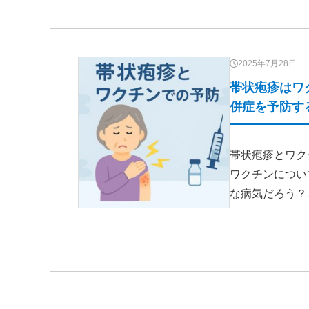
2025年7月28日
帯状疱疹はワ
併症を予防す
帯状疱疹とワク
ワクチンについ
な病気だろう？