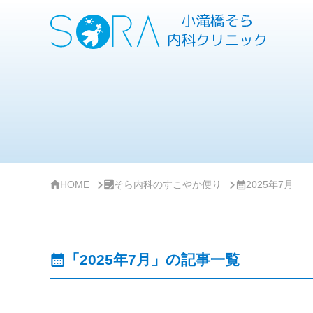
サ
イ
ド
バー・
ク
リ
ニッ
ク
概
要
HOME
そら内科のすこやか便り
2025年7月
「2025年7月」の記事一覧