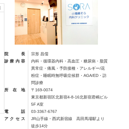
報
院長
宗形 昌儒
診療内容
内科・循環器内科・高血圧・糖尿病・脂質
異常症・痛風・予防接種・アレルギー/花
粉症・睡眠時無呼吸症候群・AGA/ED・訪
問診療
所在地
〒169-0074
東京都新宿区北新宿4-8-16北新宿君嶋ビル
5F A室
電話
03-3367-6767
アクセス
JR山手線・西武新宿線 高田馬場駅より
徒歩14分