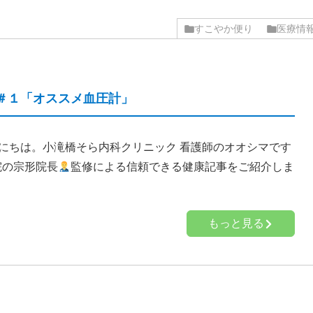
すこやか便り
医療情
＃１「オススメ血圧計」
にちは。小滝橋そら内科クリニック 看護師のオオシマです
院の宗形院長
監修による信頼できる健康記事をご紹介しま
…
もっと見る