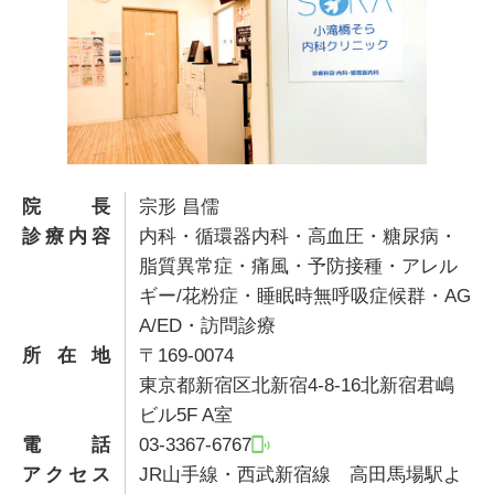
院長
宗形 昌儒
診療内容
内科・循環器内科・高血圧・糖尿病・
脂質異常症・痛風・予防接種・アレル
ギー/花粉症・睡眠時無呼吸症候群・AG
A/ED・訪問診療
所在地
〒169-0074
東京都新宿区北新宿4-8-16北新宿君嶋
ビル5F A室
電話
03-3367-6767
アクセス
JR山手線・西武新宿線 高田馬場駅よ