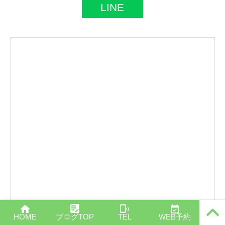
LINE
PAGE T
HOME
ブログTOP
TEL
WEB予約
OP