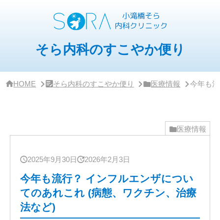
サ
イ
ド
バー・
ク
そら内科のすこやか便り
リ
ニッ
ク
概
HOME
そら内科のすこやか便り
医療情報
今年も流
要
医療情報
2025年9月30日
2026年2月3日
今年も流行？ インフルエンザについ
てのあれこれ (病態、ワクチン、治療
法など)