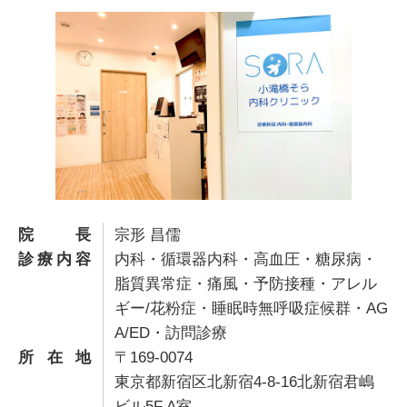
院長
宗形 昌儒
診療内容
内科・循環器内科・高血圧・糖尿病・
脂質異常症・痛風・予防接種・アレル
ギー/花粉症・睡眠時無呼吸症候群・AG
A/ED・訪問診療
所在地
〒169-0074
東京都新宿区北新宿4-8-16北新宿君嶋
ビル5F A室