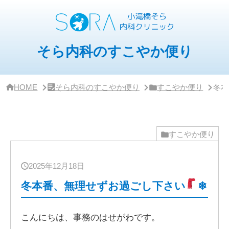
サ
イ
ド
バー・
ク
そら内科のすこやか便り
リ
ニッ
ク
概
HOME
そら内科のすこやか便り
すこやか便り
冬本
要
すこやか便り
2025年12月18日
冬本番、無理せずお過ごし下さい
❄
こんにちは、事務のはせがわです。