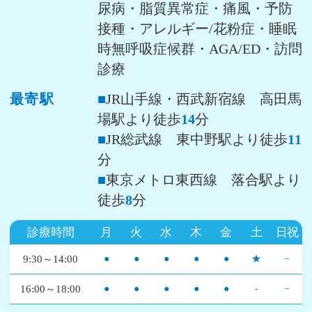
尿病・脂質異常症・痛風・予防
接種・アレルギー/花粉症・睡眠
時無呼吸症候群・AGA/ED・訪問
診療
最寄駅
■
JR山手線・西武新宿線 高田馬
場駅より徒歩
14
分
■
JR総武線 東中野駅より徒歩
11
分
■
東京メトロ東西線 落合駅より
徒歩
8
分
診療時間
月
火
水
木
金
土
日祝
9:30～14:00
●
●
●
●
●
★
−
16:00～18:00
●
●
●
●
●
-
−