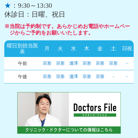
★
：9:30～13:30
休診日：日曜、祝日
※当院は予約制です。あらかじめお電話やホームペー
ジからご予約をお願いいたします。
曜日別担当医
月
火
水
木
金
土
日祝
表
午前
宗形
宗形
瀧澤
宗形
宗形
宗形
−
午後
宗形
宗形
瀧澤
宗形
宗形
-
−