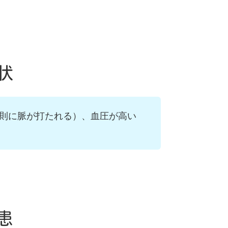
状
規則に脈が打たれる）、血圧が高い
患