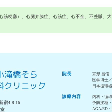
心筋梗塞）、心臓弁膜症、心筋症、心不全、不整脈、大
院長
宗形 昌儒
医学博士
日本循環
診療内容
内科・循
宿4-8-16
予防接種・
AGA/ED
A室