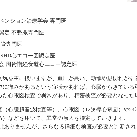
ベンション治療学会 専門医
認定 不整脈専門医
脈管専門医
SHD心エコー図認定医
会 周術期経食道心エコー認定医
病気を主に扱いますが、血圧が高い、動悸や息切れがす
中に痛みがあるという症状があれば、心臓からきている
った心電図検査で異常があり、精密検査が必要となった
（心臓超音波検査等）、心電図（12誘導心電図）や2
ける）などを用いて、異常の原因を特定していきます。
置はありませんが、さらなる詳細な検査が必要と判断さ