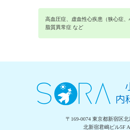
高血圧症、虚血性心疾患（狭心症、
脂質異常症 など
〒169-0074 東京都新宿区北新
北新宿君嶋ビル5F 