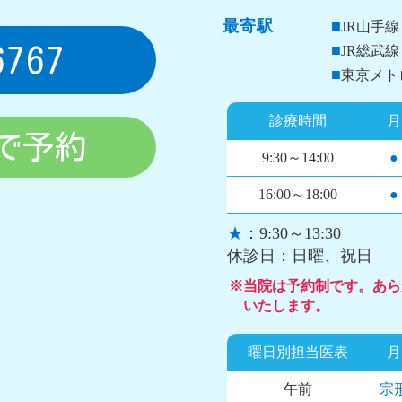
最寄駅
■
JR山手
■
6767
JR総武
■
東京メト
診療時間
月
）で予約
9:30～14:00
●
16:00～18:00
●
★
：9:30～13:30
休診日：日曜、祝日
※当院は予約制です。あら
いたします。
曜日別担当医表
月
午前
宗