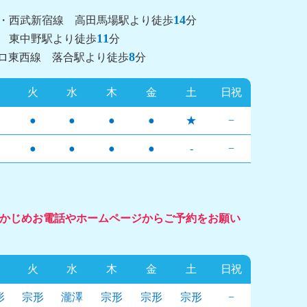
14
線・西武新宿線 高田馬場駅より徒歩
分
11
線 東中野駅より徒歩
分
8
ロ東西線 落合駅より徒歩
分
火
水
木
金
土
日祝
●
●
●
●
★
−
●
●
●
●
-
−
かじめお電話やホームページからご予約をお願い
火
水
木
金
土
日祝
形
宗形
瀧澤
宗形
宗形
宗形
−